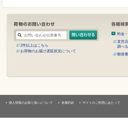
す
本
文
へ
移
動
し
料金
ま
す
直営
2件以上はこちら
調べ
お荷物のお届け遅延状況について
郵便
個人情報のお取り扱いについて
各種約款
サイトのご利用にあたって