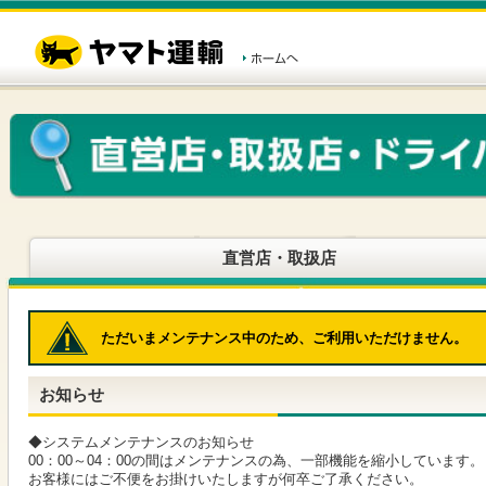
こ
ペ
こ
こ
の
ー
こ
こ
ペ
ジ
か
か
ー
内
ら
ら
ジ
移
ヘ
本
の
動
ッ
文
先
用
ダ
で
頭
の
ー
す
で
リ
メ
す
ン
ニ
ク
ュ
で
ー
す
で
ヘ
す
直営店・取扱店
ッ
ダ
ー
メ
ただいまメンテナンス中のため、ご利用いただけません。
ニ
ュ
ー
お知らせ
へ
移
動
◆システムメンテナンスのお知らせ
し
00：00～04：00の間はメンテナンスの為、一部機能を縮小しています。
ま
お客様にはご不便をお掛けいたしますが何卒ご了承ください。