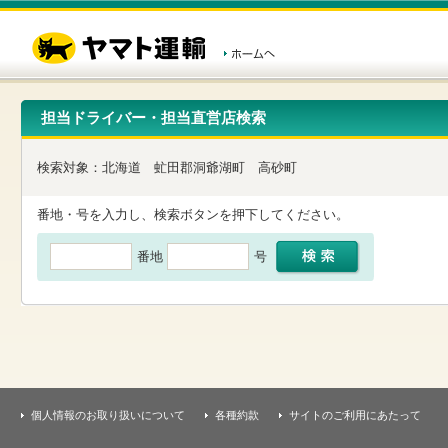
こ
ペ
こ
こ
の
ー
こ
こ
ペ
ジ
か
か
ー
内
ら
ら
ジ
移
ヘ
本
の
動
ッ
文
先
用
ダ
で
担当ドライバー・担当直営店検索
頭
の
ー
す
で
リ
メ
す
ン
ニ
検索対象：
北海道
虻田郡洞爺湖町
高砂町
ク
ュ
で
ー
す
で
番地・号を入力し、検索ボタンを押下してください。
ヘ
す
ッ
番地
号
ダ
ー
メ
ニ
ュ
ー
へ
移
動
し
個人情報のお取り扱いについて
各種約款
サイトのご利用にあたって
ま