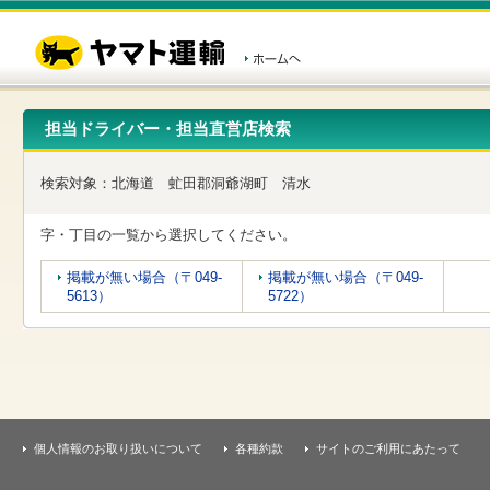
こ
ペ
こ
こ
の
ー
こ
こ
ペ
ジ
か
か
ー
内
ら
ら
ジ
移
ヘ
本
の
動
ッ
文
先
用
ダ
で
担当ドライバー・担当直営店検索
頭
の
ー
す
で
リ
メ
す
ン
ニ
検索対象：
北海道
虻田郡洞爺湖町
清水
ク
ュ
で
ー
す
で
字・丁目の一覧から選択してください。
ヘ
す
ッ
掲載が無い場合（〒049-
掲載が無い場合（〒049-
ダ
5613）
5722）
ー
メ
ニ
ュ
ー
へ
移
動
個人情報のお取り扱いについて
各種約款
サイトのご利用にあたって
し
ま