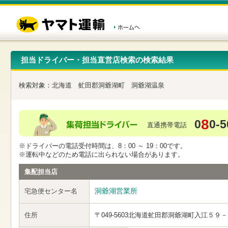
こ
ペ
こ
こ
の
ー
こ
こ
ペ
ジ
か
か
ー
内
ら
ら
ジ
移
ヘ
本
の
動
ッ
文
先
用
ダ
で
担当ドライバー・担当直営店検索の検索結果
頭
の
ー
す
で
リ
メ
す
ン
ニ
検索対象：
北海道
虻田郡洞爺湖町
洞爺湖温泉
ク
ュ
で
ー
す
で
ヘ
す
8
0
0-5
ッ
直通携帯電話
ダ
ー
※ドライバーの電話受付時間は、8：00 ～ 19：00です。
メ
※運転中などのため電話に出られない場合があります。
ニ
ュ
集配担当店
ー
へ
洞爺湖営業所
宅急便センター名
移
動
し
住所
〒049-5603
北海道虻田郡洞爺湖町入江５９－
ま