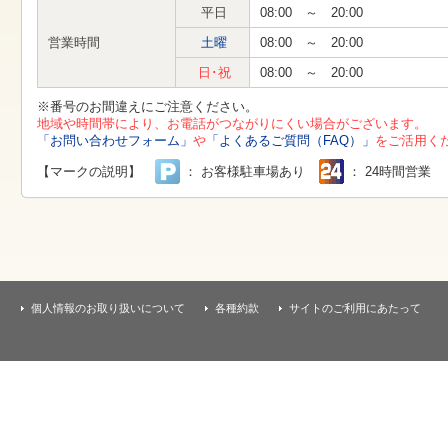
す
平日
08:00 ～ 20:00
本
文
営業時間
土曜
08:00 ～ 20:00
へ
移
日･祝
08:00 ～ 20:00
動
し
※番号のお間違えにご注意ください。
ま
地域や時間帯により、お電話がつながりにくい場合がございます。
す
「お問い合わせフォーム」
や
「よくあるご質問（FAQ）」
をご活用く
【マークの説明】
： お客様駐車場あり
： 24時間営業
個人情報のお取り扱いについて
各種約款
サイトのご利用にあたって