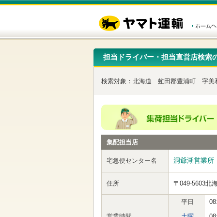
こ
ペ
こ
こ
の
ー
こ
こ
ペ
ジ
か
か
ー
内
ら
ら
ジ
移
ヘ
本
の
動
ッ
文
先
用
ダ
で
担当ドライバー・担当直営店検索
頭
の
ー
す
で
リ
メ
す
ン
ニ
検索対象：
北海道
虻田郡豊浦町
字美
ク
ュ
で
ー
す
で
ヘ
す
ッ
ダ
ー
集配担当店
メ
ニ
ュ
洞爺湖営業所
宅急便センター名
ー
へ
住所
〒049-5603
北
移
動
し
平日
08
ま
営業時間
土曜
08