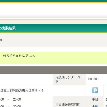
の検索結果
和
検索できませんでした。
宅急便センターコー
003300
ド
海道虻田郡洞爺湖町入江５９－９
:00 ～ 20:00
平日
当日発送締切時間
:00 ～ 20:00
土曜