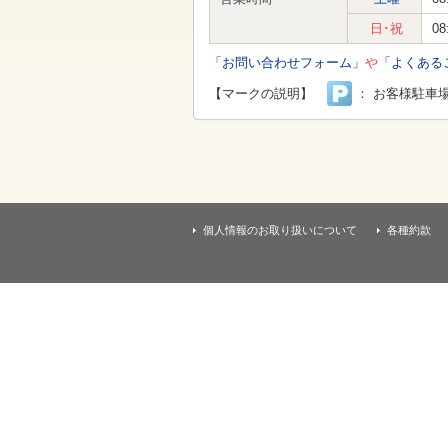
す
本
日･祝
08
文
へ
「お問い合わせフォーム」
や
「よくある
移
動
【マークの説明】
： お客様駐車
し
ま
す
個人情報のお取り扱いについて
各種約款