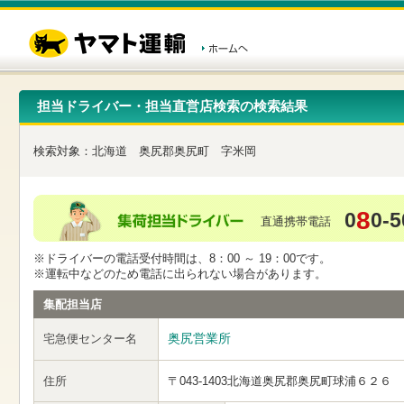
こ
ペ
こ
こ
の
ー
こ
こ
ペ
ジ
か
か
ー
内
ら
ら
ジ
移
ヘ
本
の
動
ッ
文
先
用
ダ
で
担当ドライバー・担当直営店検索の検索結果
頭
の
ー
す
で
リ
メ
す
ン
ニ
検索対象：
北海道
奥尻郡奥尻町
字米岡
ク
ュ
で
ー
す
で
ヘ
す
8
0
0-5
ッ
直通携帯電話
ダ
ー
※ドライバーの電話受付時間は、8：00 ～ 19：00です。
メ
※運転中などのため電話に出られない場合があります。
ニ
ュ
集配担当店
ー
へ
奥尻営業所
宅急便センター名
移
動
し
住所
〒043-1403
北海道奥尻郡奥尻町球浦６２６
ま