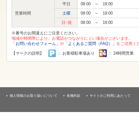
す
平日
08:00 ～ 19:00
本
文
営業時間
土曜
08:00 ～ 19:00
へ
移
日･祝
08:00 ～ 19:00
動
し
※番号のお間違えにご注意ください。
ま
地域や時間帯により、お電話がつながりにくい場合がございます。
す
「お問い合わせフォーム」
や
「よくあるご質問（FAQ）」
をご活用く
【マークの説明】
： お客様駐車場あり
： 24時間営業
個人情報のお取り扱いについて
各種約款
サイトのご利用にあたって