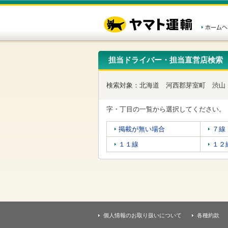
こ
ペ
こ
こ
の
ー
こ
こ
ペ
ジ
か
か
ー
内
ら
ら
ジ
移
ヘ
本
の
動
ッ
文
先
用
ダ
で
担当ドライバー・担当直営店検索
頭
の
ー
す
で
リ
メ
す
ン
ニ
検索対象：
北海道
河西郡芽室町
渋山
ク
ュ
で
ー
す
で
字・丁目の一覧から選択してください。
ヘ
す
ッ
掲載が無い場合
７線
ダ
ー
１１線
１２
メ
ニ
ュ
ー
へ
移
動
し
個人情報のお取り扱いについて
各種約款
ま