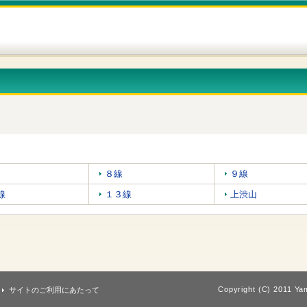
８線
９線
線
１３線
上渋山
Copyright (C) 2011 Yam
サイトのご利用にあたって