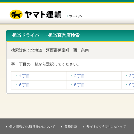
こ
ペ
こ
こ
の
ー
こ
こ
ペ
ジ
か
か
ー
内
ら
ら
ジ
移
ヘ
本
の
動
ッ
文
先
用
ダ
で
担当ドライバー・担当直営店検索
頭
の
ー
す
で
リ
メ
す
ン
ニ
検索対象：
北海道
河西郡芽室町
西一条南
ク
ュ
で
ー
す
で
字・丁目の一覧から選択してください。
ヘ
す
ッ
１丁目
２丁目
３
ダ
ー
６丁目
８丁目
９
メ
ニ
ュ
ー
へ
移
動
し
個人情報のお取り扱いについて
各種約款
サイトのご利用にあたって
ま