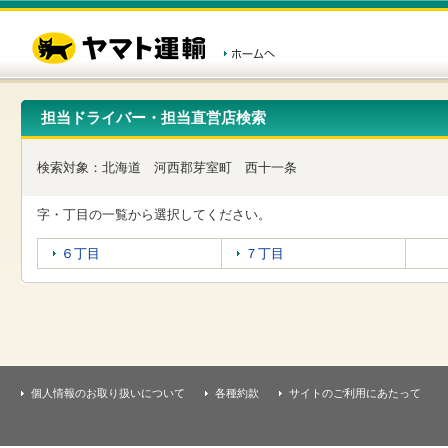
こ
ペ
こ
こ
の
ー
こ
こ
ペ
ジ
か
か
ー
内
ら
ら
ジ
移
ヘ
本
の
動
ッ
文
先
用
ダ
で
担当ドライバー・担当直営店検索
頭
の
ー
す
で
リ
メ
す
ン
ニ
検索対象：
北海道
河西郡芽室町
西十一条
ク
ュ
で
ー
す
で
字・丁目の一覧から選択してください。
ヘ
す
ッ
６丁目
７丁目
ダ
ー
メ
ニ
ュ
ー
へ
移
個人情報のお取り扱いについて
各種約款
サイトのご利用にあたって
動
し
ま