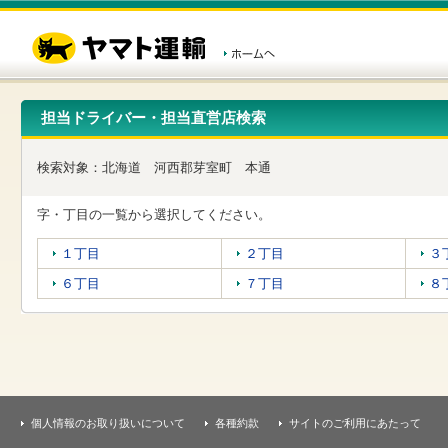
こ
ペ
こ
こ
の
ー
こ
こ
ペ
ジ
か
か
ー
内
ら
ら
ジ
移
ヘ
本
の
動
ッ
文
先
用
ダ
で
担当ドライバー・担当直営店検索
頭
の
ー
す
で
リ
メ
す
ン
ニ
検索対象：
北海道
河西郡芽室町
本通
ク
ュ
で
ー
す
で
字・丁目の一覧から選択してください。
ヘ
す
ッ
１丁目
２丁目
３
ダ
ー
６丁目
７丁目
８
メ
ニ
ュ
ー
へ
移
動
し
個人情報のお取り扱いについて
各種約款
サイトのご利用にあたって
ま