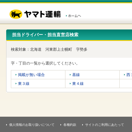
こ
ペ
こ
こ
の
ー
こ
こ
ペ
ジ
か
か
ー
内
ら
ら
ジ
移
ヘ
本
の
動
ッ
文
先
用
ダ
で
担当ドライバー・担当直営店検索
頭
の
ー
す
で
リ
メ
す
ン
ニ
検索対象：
北海道
河東郡上士幌町
字勢多
ク
ュ
で
ー
す
で
字・丁目の一覧から選択してください。
ヘ
す
ッ
掲載が無い場合
基線
西
ダ
ー
東３線
東４線
メ
ニ
ュ
ー
へ
移
動
し
個人情報のお取り扱いについて
各種約款
サイトのご利用にあたって
ま