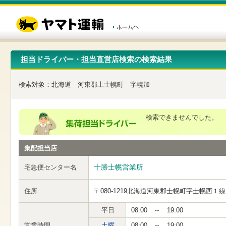
こ
ペ
こ
こ
の
ー
こ
こ
ペ
ジ
か
か
ー
内
ら
ら
ジ
移
ヘ
本
の
動
ッ
文
先
用
ダ
で
担当ドライバー・担当直営店検索の検索結果
頭
の
ー
す
で
リ
メ
す
ン
ニ
検索対象：
北海道
河東郡上士幌町
字幌加
ク
ュ
で
ー
す
で
ヘ
す
検索できませんでした。
ッ
ダ
ー
集配担当店
メ
ニ
ュ
十勝士幌営業所
宅急便センター名
ー
へ
住所
〒080-1219
北海道河東郡士幌町字士幌西１線
移
動
し
平日
08:00 ～ 19:00
ま
営業時間
土曜
08:00 ～ 19:00