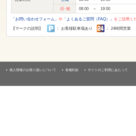
す
本
日･祝
08:00 ～ 19:00
文
へ
「お問い合わせフォーム」
や
「よくあるご質問（FAQ）」
をご活用く
移
動
【マークの説明】
： お客様駐車場あり
： 24時間営業
し
ま
す
個人情報のお取り扱いについて
各種約款
サイトのご利用にあたって