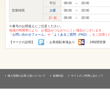
す
平日
08:00 ～ 20:00
本
文
営業時間
土曜
08:00 ～ 20:00
へ
移
日･祝
08:00 ～ 20:00
動
し
※番号のお間違えにご注意ください。
ま
地域や時間帯により、お電話がつながりにくい場合がございます。
す
「お問い合わせフォーム」
や
「よくあるご質問（FAQ）」
をご活用く
【マークの説明】
： お客様駐車場あり
： 24時間営業
個人情報のお取り扱いについて
各種約款
サイトのご利用にあたって