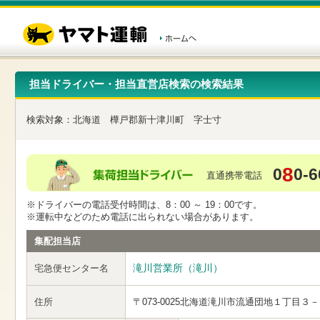
こ
ペ
こ
こ
の
ー
こ
こ
ペ
ジ
か
か
ー
内
ら
ら
ジ
移
ヘ
本
の
動
ッ
文
先
用
ダ
で
担当ドライバー・担当直営店検索の検索結果
頭
の
ー
す
で
リ
メ
す
ン
ニ
検索対象：
北海道
樺戸郡新十津川町
字士寸
ク
ュ
で
ー
す
で
ヘ
す
8
0
0-6
ッ
直通携帯電話
ダ
ー
※ドライバーの電話受付時間は、8：00 ～ 19：00です。
メ
※運転中などのため電話に出られない場合があります。
ニ
ュ
集配担当店
ー
へ
滝川営業所（滝川）
宅急便センター名
移
動
し
住所
〒073-0025
北海道滝川市流通団地１丁目３－
ま