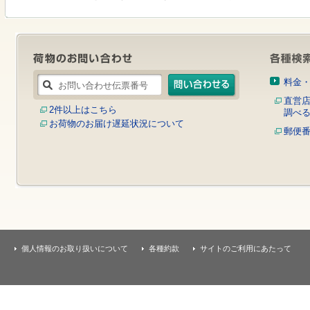
す
本
文
へ
移
動
し
料金
ま
す
直営
2件以上はこちら
調べ
お荷物のお届け遅延状況について
郵便
個人情報のお取り扱いについて
各種約款
サイトのご利用にあたって