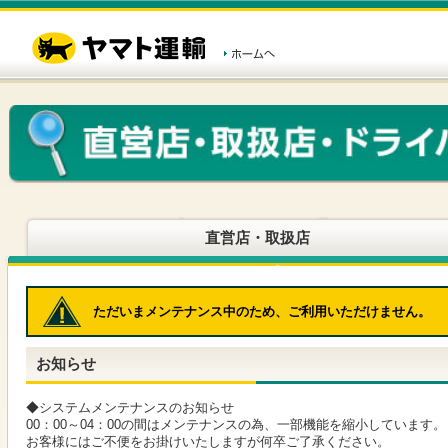
こ
ペ
こ
こ
の
ー
こ
こ
ペ
ジ
か
か
ー
内
ら
ら
ジ
移
ヘ
本
の
動
ッ
文
先
用
ダ
で
頭
の
ー
す
で
リ
メ
す
ン
ニ
ク
ュ
で
ー
す
で
ヘ
す
直営店・取扱店
ッ
ダ
ー
メ
ただいまメンテナンス中のため、ご利用いただけません。
ニ
ュ
ー
お知らせ
へ
移
動
◆システムメンテナンスのお知らせ
し
00：00～04：00の間はメンテナンスの為、一部機能を縮小しています。
ま
お客様にはご不便をお掛けいたしますが何卒ご了承ください。