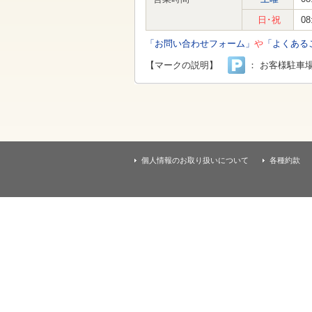
す
本
日･祝
08
文
へ
「お問い合わせフォーム」
や
「よくある
移
動
【マークの説明】
： お客様駐車
し
ま
す
個人情報のお取り扱いについて
各種約款