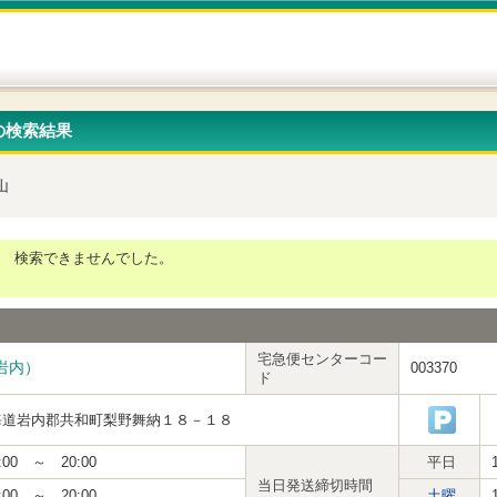
の検索結果
山
検索できませんでした。
宅急便センターコー
岩内）
003370
ド
海道岩内郡共和町梨野舞納１８－１８
:00 ～ 20:00
平日
当日発送締切時間
:00 ～ 20:00
土曜