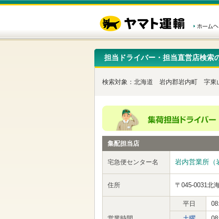
こ
ペ
こ
こ
の
ー
こ
こ
ペ
ジ
か
か
ー
内
ら
ら
ジ
移
ヘ
本
の
動
ッ
文
先
用
ダ
で
担当ドライバー・担当直営店検索
頭
の
ー
す
で
リ
メ
す
ン
ニ
検索対象：
北海道
岩内郡岩内町
字東
ク
ュ
で
ー
す
で
ヘ
す
ッ
ダ
ー
集配担当店
メ
ニ
ュ
岩内営業所（
宅急便センター名
ー
へ
住所
〒045-0031
北
移
動
し
平日
08
ま
営業時間
土曜
08