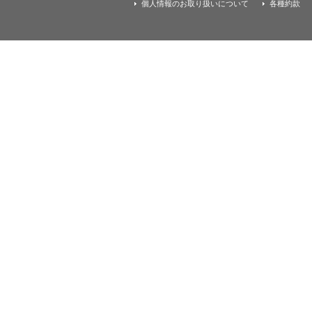
す
個人情報のお取り扱いについて
各種約款
本
文
へ
移
動
し
ま
す