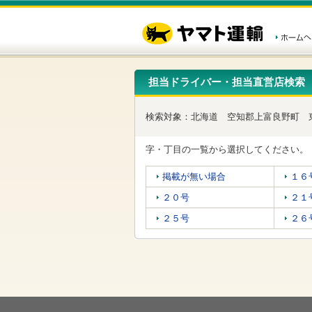
こ
ペ
こ
こ
の
ー
こ
こ
ペ
ジ
か
か
ー
内
ら
ら
ジ
移
ヘ
本
の
動
ッ
文
先
用
ダ
で
担当ドライバー・担当直営店検索
頭
の
ー
す
で
リ
メ
す
ン
ニ
検索対象：
北海道
空知郡上富良野町
ク
ュ
で
ー
す
で
字・丁目の一覧から選択してください。
ヘ
す
ッ
掲載が無い場合
１６
ダ
ー
２０号
２１
メ
ニ
２５号
２６
ュ
ー
へ
移
動
し
ま