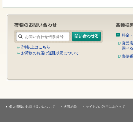
す
本
文
へ
移
動
し
料金
ま
す
直営
2件以上はこちら
調べ
お荷物のお届け遅延状況について
郵便
個人情報のお取り扱いについて
各種約款
サイトのご利用にあたって