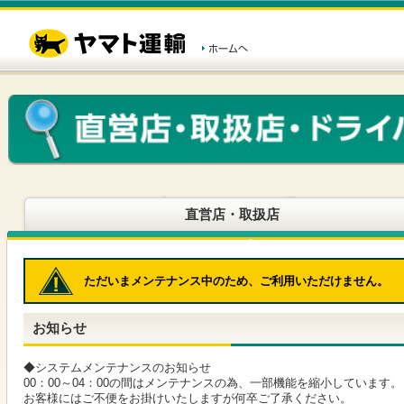
こ
ペ
こ
こ
の
ー
こ
こ
ペ
ジ
か
か
ー
内
ら
ら
ジ
移
ヘ
本
の
動
ッ
文
先
用
ダ
で
頭
の
ー
す
で
リ
メ
す
ン
ニ
ク
ュ
で
ー
す
で
ヘ
す
直営店・取扱店
ッ
ダ
ー
メ
ただいまメンテナンス中のため、ご利用いただけません。
ニ
ュ
ー
お知らせ
へ
移
動
◆システムメンテナンスのお知らせ
し
00：00～04：00の間はメンテナンスの為、一部機能を縮小しています。
ま
お客様にはご不便をお掛けいたしますが何卒ご了承ください。