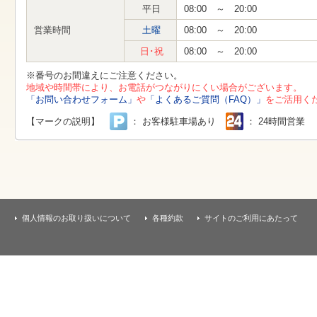
す
平日
08:00 ～ 20:00
本
文
営業時間
土曜
08:00 ～ 20:00
へ
移
日･祝
08:00 ～ 20:00
動
し
※番号のお間違えにご注意ください。
ま
地域や時間帯により、お電話がつながりにくい場合がございます。
す
「お問い合わせフォーム」
や
「よくあるご質問（FAQ）」
をご活用く
【マークの説明】
： お客様駐車場あり
： 24時間営業
個人情報のお取り扱いについて
各種約款
サイトのご利用にあたって