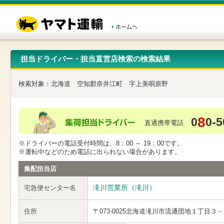
こ
ペ
こ
こ
の
ー
こ
こ
ペ
ジ
か
か
ー
内
ら
ら
ジ
移
ヘ
本
の
動
ッ
文
先
用
ダ
で
担当ドライバー・担当直営店検索の検索結果
頭
の
ー
す
で
リ
メ
す
ン
ニ
検索対象：
北海道
空知郡奈井江町
字上美唄原野
ク
ュ
で
ー
す
で
ヘ
す
8
0
0-5
ッ
直通携帯電話
ダ
ー
※ドライバーの電話受付時間は、8：00 ～ 19：00です。
メ
※運転中などのため電話に出られない場合があります。
ニ
ュ
集配担当店
ー
へ
滝川営業所（滝川）
宅急便センター名
移
動
し
住所
〒073-0025
北海道滝川市流通団地１丁目３－
ま