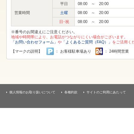
す
平日
08:00 ～ 20:00
本
文
営業時間
土曜
08:00 ～ 20:00
へ
移
日･祝
08:00 ～ 20:00
動
し
※番号のお間違えにご注意ください。
ま
地域や時間帯により、お電話がつながりにくい場合がございます。
す
「お問い合わせフォーム」
や
「よくあるご質問（FAQ）」
をご活用く
【マークの説明】
： お客様駐車場あり
： 24時間営業
個人情報のお取り扱いについて
各種約款
サイトのご利用にあたって