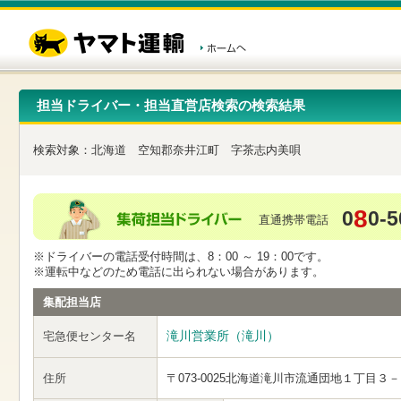
こ
ペ
こ
こ
の
ー
こ
こ
ペ
ジ
か
か
ー
内
ら
ら
ジ
移
ヘ
本
の
動
ッ
文
先
用
ダ
で
担当ドライバー・担当直営店検索の検索結果
頭
の
ー
す
で
リ
メ
す
ン
ニ
検索対象：
北海道
空知郡奈井江町
字茶志内美唄
ク
ュ
で
ー
す
で
ヘ
す
8
0
0-5
ッ
直通携帯電話
ダ
ー
※ドライバーの電話受付時間は、8：00 ～ 19：00です。
メ
※運転中などのため電話に出られない場合があります。
ニ
ュ
集配担当店
ー
へ
滝川営業所（滝川）
宅急便センター名
移
動
し
住所
〒073-0025
北海道滝川市流通団地１丁目３－
ま