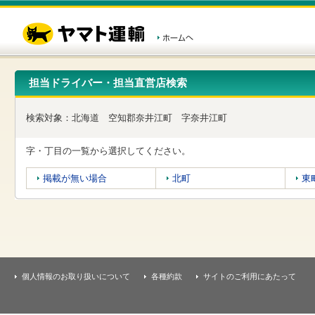
こ
ペ
こ
こ
の
ー
こ
こ
ペ
ジ
か
か
ー
内
ら
ら
ジ
移
ヘ
本
の
動
ッ
文
先
用
ダ
で
担当ドライバー・担当直営店検索
頭
の
ー
す
で
リ
メ
す
ン
ニ
検索対象：
北海道
空知郡奈井江町
字奈井江町
ク
ュ
で
ー
す
で
字・丁目の一覧から選択してください。
ヘ
す
ッ
掲載が無い場合
北町
東
ダ
ー
メ
ニ
ュ
ー
へ
移
個人情報のお取り扱いについて
各種約款
サイトのご利用にあたって
動
し
ま