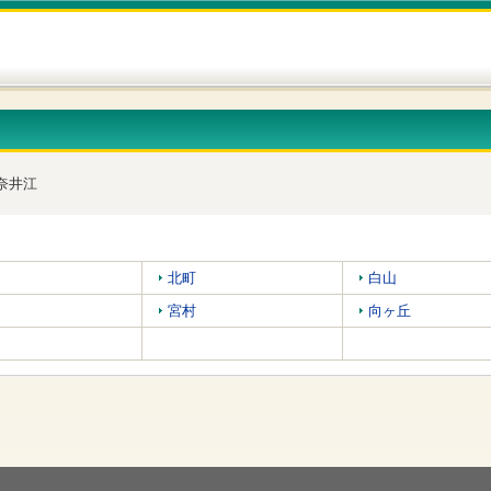
奈井江
北町
白山
宮村
向ヶ丘