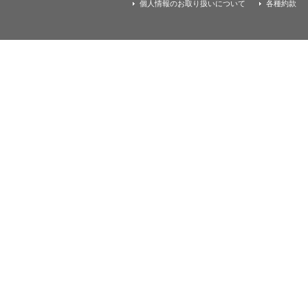
す
個人情報のお取り扱いについて
各種約款
本
文
へ
移
動
し
ま
す