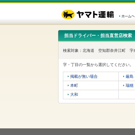
こ
ペ
こ
こ
の
ー
こ
こ
ペ
ジ
か
か
ー
内
ら
ら
ジ
移
ヘ
本
の
動
ッ
文
先
用
ダ
で
担当ドライバー・担当直営店検索
頭
の
ー
す
で
リ
メ
す
ン
ニ
検索対象：
北海道
空知郡奈井江町
字
ク
ュ
で
ー
す
で
字・丁目の一覧から選択してください。
ヘ
す
ッ
掲載が無い場合
厳島
ダ
ー
本町
瑞穂
メ
ニ
大和
ュ
ー
へ
移
動
し
ま