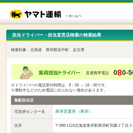
こ
ペ
こ
こ
の
ー
こ
こ
ペ
ジ
か
か
ー
内
ら
ら
ジ
移
ヘ
本
の
動
ッ
文
先
用
ダ
で
担当ドライバー・担当直営店検索の検索結果
頭
の
ー
す
で
リ
メ
す
ン
ニ
検索対象：
北海道
厚岸郡浜中町
走古潭
ク
ュ
で
ー
す
で
ヘ
す
8
0
0-5
ッ
直通携帯電話
ダ
ー
※ドライバーの電話受付時間は、8：00 ～ 19：00です。
メ
※運転中などのため電話に出られない場合があります。
ニ
ュ
集配担当店
ー
へ
厚岸営業所（厚岸）
宅急便センター名
移
動
し
住所
〒088-1124
北海道厚岸郡厚岸町宮園２丁目２
ま