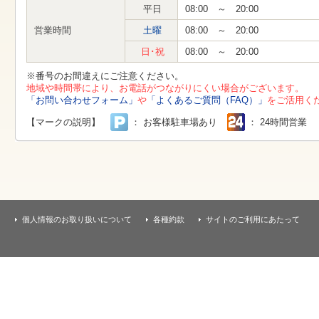
す
平日
08:00 ～ 20:00
本
文
営業時間
土曜
08:00 ～ 20:00
へ
移
日･祝
08:00 ～ 20:00
動
し
※番号のお間違えにご注意ください。
ま
地域や時間帯により、お電話がつながりにくい場合がございます。
す
「お問い合わせフォーム」
や
「よくあるご質問（FAQ）」
をご活用く
【マークの説明】
： お客様駐車場あり
： 24時間営業
個人情報のお取り扱いについて
各種約款
サイトのご利用にあたって