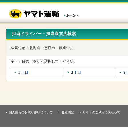
こ
ペ
こ
こ
の
ー
こ
こ
ペ
ジ
か
か
ー
内
ら
ら
ジ
移
ヘ
本
の
動
ッ
文
先
用
ダ
で
担当ドライバー・担当直営店検索
頭
の
ー
す
で
リ
メ
す
ン
ニ
検索対象：
北海道
恵庭市
黄金中央
ク
ュ
で
ー
す
で
字・丁目の一覧から選択してください。
ヘ
す
ッ
１丁目
２丁目
３
ダ
ー
メ
ニ
ュ
ー
へ
移
個人情報のお取り扱いについて
各種約款
サイトのご利用にあたって
動
し
ま