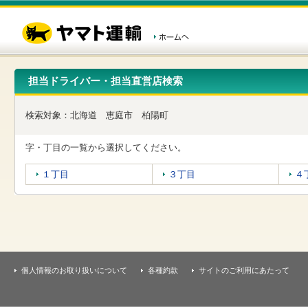
こ
ペ
こ
こ
の
ー
こ
こ
ペ
ジ
か
か
ー
内
ら
ら
ジ
移
ヘ
本
の
動
ッ
文
先
用
ダ
で
担当ドライバー・担当直営店検索
頭
の
ー
す
で
リ
メ
す
ン
ニ
検索対象：
北海道
恵庭市
柏陽町
ク
ュ
で
ー
す
で
字・丁目の一覧から選択してください。
ヘ
す
ッ
１丁目
３丁目
４
ダ
ー
メ
ニ
ュ
ー
へ
移
個人情報のお取り扱いについて
各種約款
サイトのご利用にあたって
動
し
ま