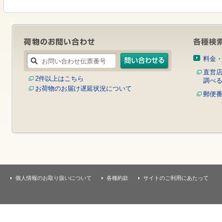
す
本
文
へ
移
動
し
料金
ま
す
直営
2件以上はこちら
調べ
お荷物のお届け遅延状況について
郵便
個人情報のお取り扱いについて
各種約款
サイトのご利用にあたって