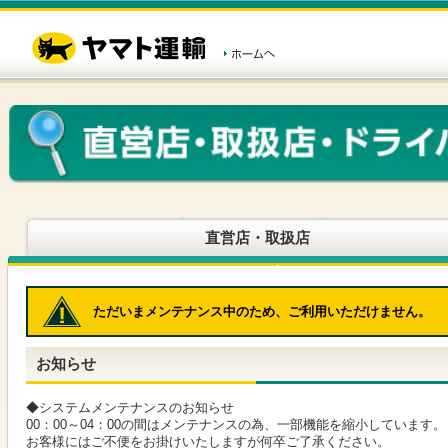
こ
ペ
こ
こ
の
ー
こ
こ
ペ
ジ
か
か
ー
内
ら
ら
ジ
移
ヘ
本
の
動
ッ
文
先
用
ダ
で
頭
の
ー
す
で
リ
メ
す
ン
ニ
ク
ュ
で
ー
す
で
ヘ
す
直営店・取扱店
ッ
ダ
ー
メ
ただいまメンテナンス中のため、ご利用いただけません。
ニ
ュ
ー
お知らせ
へ
移
動
◆システムメンテナンスのお知らせ
し
00：00～04：00の間はメンテナンスの為、一部機能を縮小しています。
ま
お客様にはご不便をお掛けいたしますが何卒ご了承ください。