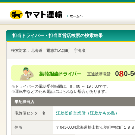
こ
ペ
こ
こ
の
ー
こ
こ
ペ
ジ
か
か
ー
内
ら
ら
ジ
移
ヘ
本
の
動
ッ
文
先
用
ダ
で
担当ドライバー・担当直営店検索の検索結果
頭
の
ー
す
で
リ
メ
す
ン
ニ
検索対象：
北海道
爾志郡乙部町
字滝瀬
ク
ュ
で
ー
す
で
ヘ
す
8
0
0-5
ッ
直通携帯電話
ダ
ー
※ドライバーの電話受付時間は、8：00 ～ 19：00です。
メ
※運転中などのため電話に出られない場合があります。
ニ
ュ
集配担当店
ー
へ
江差松前営業所（江差かもめ島）
宅急便センター名
移
動
し
住所
〒043-0034
北海道桧山郡江差町中歌町１９８
ま