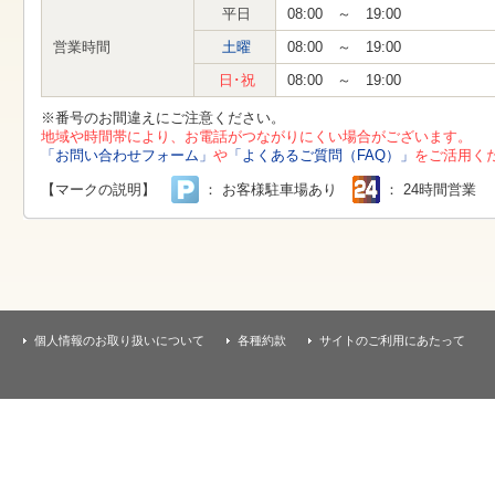
す
平日
08:00 ～ 19:00
本
文
営業時間
土曜
08:00 ～ 19:00
へ
移
日･祝
08:00 ～ 19:00
動
し
※番号のお間違えにご注意ください。
ま
地域や時間帯により、お電話がつながりにくい場合がございます。
す
「お問い合わせフォーム」
や
「よくあるご質問（FAQ）」
をご活用く
【マークの説明】
： お客様駐車場あり
： 24時間営業
個人情報のお取り扱いについて
各種約款
サイトのご利用にあたって