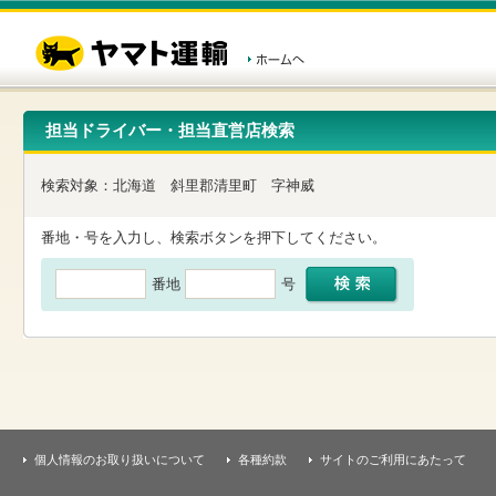
こ
ペ
こ
こ
の
ー
こ
こ
ペ
ジ
か
か
ー
内
ら
ら
ジ
移
ヘ
本
の
動
ッ
文
先
用
ダ
で
担当ドライバー・担当直営店検索
頭
の
ー
す
で
リ
メ
す
ン
ニ
検索対象：
北海道
斜里郡清里町
字神威
ク
ュ
で
ー
す
で
番地・号を入力し、検索ボタンを押下してください。
ヘ
す
ッ
番地
号
ダ
ー
メ
ニ
ュ
ー
へ
移
動
し
個人情報のお取り扱いについて
各種約款
サイトのご利用にあたって
ま