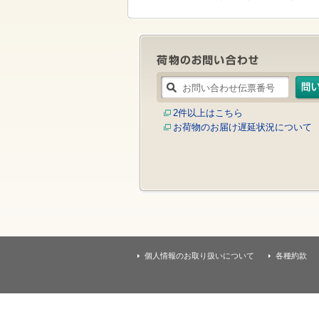
す
本
文
へ
移
動
し
ま
す
2件以上はこちら
お荷物のお届け遅延状況について
個人情報のお取り扱いについて
各種約款