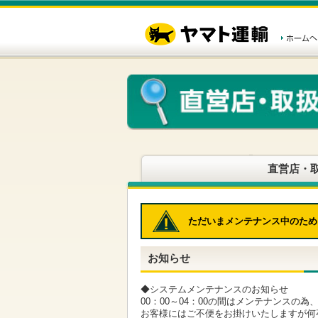
こ
ペ
こ
こ
の
ー
こ
こ
ペ
ジ
か
か
ー
内
ら
ら
ジ
移
ヘ
本
の
動
ッ
文
先
用
ダ
で
頭
の
ー
す
で
リ
メ
す
ン
ニ
ク
ュ
で
ー
す
で
ヘ
す
直営店・
ッ
ダ
ー
メ
ただいまメンテナンス中のため
ニ
ュ
ー
お知らせ
へ
移
動
◆システムメンテナンスのお知らせ
し
00：00～04：00の間はメンテナンスの
ま
お客様にはご不便をお掛けいたしますが何