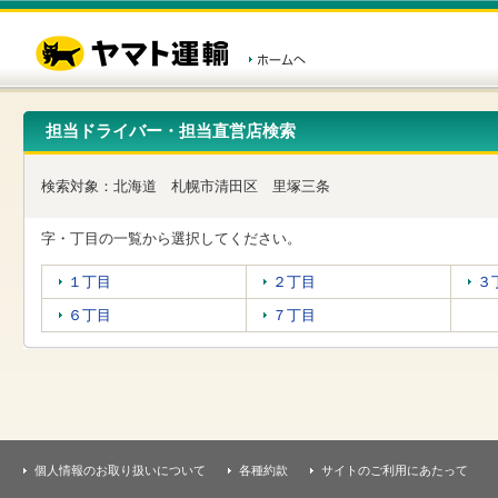
こ
ペ
こ
こ
の
ー
こ
こ
ペ
ジ
か
か
ー
内
ら
ら
ジ
移
ヘ
本
の
動
ッ
文
先
用
ダ
で
担当ドライバー・担当直営店検索
頭
の
ー
す
で
リ
メ
す
ン
ニ
検索対象：
北海道
札幌市清田区
里塚三条
ク
ュ
で
ー
す
で
字・丁目の一覧から選択してください。
ヘ
す
ッ
１丁目
２丁目
３
ダ
ー
６丁目
７丁目
メ
ニ
ュ
ー
へ
移
動
し
個人情報のお取り扱いについて
各種約款
サイトのご利用にあたって
ま