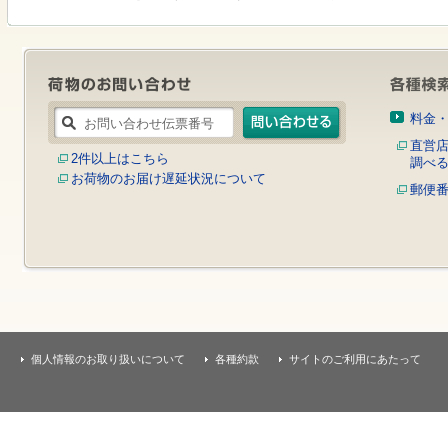
す
本
文
へ
移
動
し
料金
ま
す
直営
2件以上はこちら
調べ
お荷物のお届け遅延状況について
郵便
個人情報のお取り扱いについて
各種約款
サイトのご利用にあたって