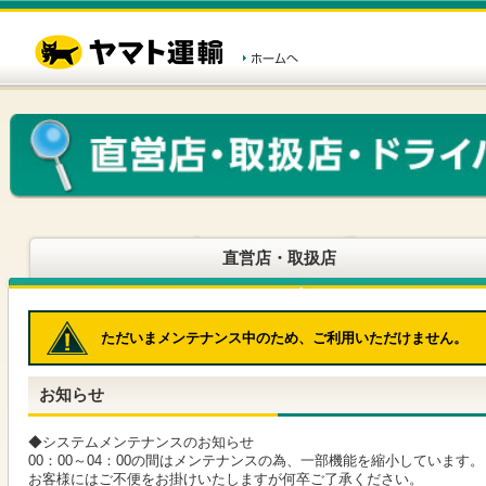
こ
ペ
こ
こ
の
ー
こ
こ
ペ
ジ
か
か
ー
内
ら
ら
ジ
移
ヘ
本
の
動
ッ
文
先
用
ダ
で
頭
の
ー
す
で
リ
メ
す
ン
ニ
ク
ュ
で
ー
す
で
ヘ
す
直営店・取扱店
ッ
ダ
ー
メ
ただいまメンテナンス中のため、ご利用いただけません。
ニ
ュ
ー
お知らせ
へ
移
動
◆システムメンテナンスのお知らせ
し
00：00～04：00の間はメンテナンスの為、一部機能を縮小しています。
ま
お客様にはご不便をお掛けいたしますが何卒ご了承ください。