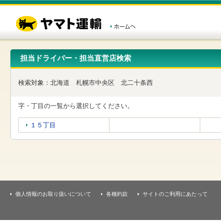
こ
ペ
こ
こ
の
ー
こ
こ
ペ
ジ
か
か
ー
内
ら
ら
ジ
移
ヘ
本
の
動
ッ
文
先
用
ダ
で
担当ドライバー・担当直営店検索
頭
の
ー
す
で
リ
メ
す
ン
ニ
検索対象：
北海道
札幌市中央区
北二十条西
ク
ュ
で
ー
す
で
字・丁目の一覧から選択してください。
ヘ
す
ッ
１５丁目
ダ
ー
メ
ニ
ュ
ー
へ
移
個人情報のお取り扱いについて
各種約款
サイトのご利用にあたって
動
し
ま