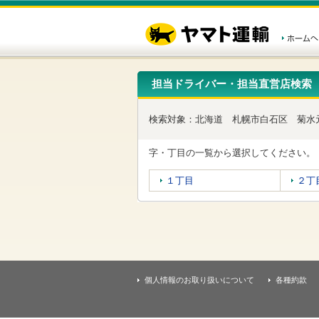
こ
ペ
こ
こ
の
ー
こ
こ
ペ
ジ
か
か
ー
内
ら
ら
ジ
移
ヘ
本
の
動
ッ
文
先
用
ダ
で
担当ドライバー・担当直営店検索
頭
の
ー
す
で
リ
メ
す
ン
ニ
検索対象：
北海道
札幌市白石区
菊水
ク
ュ
で
ー
す
で
字・丁目の一覧から選択してください。
ヘ
す
ッ
１丁目
２丁
ダ
ー
メ
ニ
ュ
ー
へ
移
個人情報のお取り扱いについて
各種約款
動
し
ま