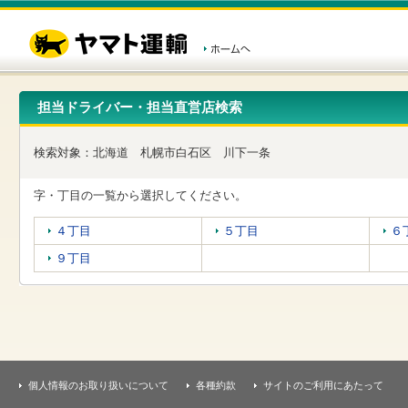
こ
ペ
こ
こ
の
ー
こ
こ
ペ
ジ
か
か
ー
内
ら
ら
ジ
移
ヘ
本
の
動
ッ
文
先
用
ダ
で
担当ドライバー・担当直営店検索
頭
の
ー
す
で
リ
メ
す
ン
ニ
検索対象：
北海道
札幌市白石区
川下一条
ク
ュ
で
ー
す
で
字・丁目の一覧から選択してください。
ヘ
す
ッ
４丁目
５丁目
６
ダ
ー
９丁目
メ
ニ
ュ
ー
へ
移
動
し
個人情報のお取り扱いについて
各種約款
サイトのご利用にあたって
ま