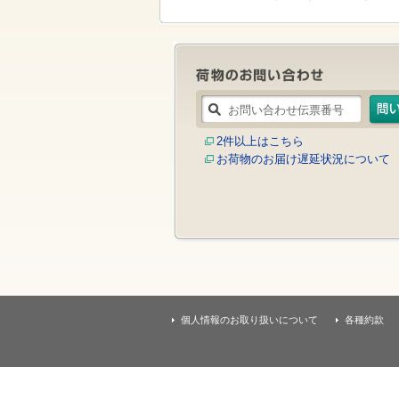
す
本
文
へ
移
動
し
ま
す
2件以上はこちら
お荷物のお届け遅延状況について
個人情報のお取り扱いについて
各種約款