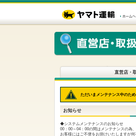
こ
ペ
こ
こ
の
ー
こ
こ
ペ
ジ
か
か
ー
内
ら
ら
ジ
移
ヘ
本
の
動
ッ
文
先
用
ダ
で
頭
の
ー
す
で
リ
メ
す
ン
ニ
ク
ュ
で
ー
す
で
ヘ
す
直営店・
ッ
ダ
ー
メ
ただいまメンテナンス中のため
ニ
ュ
ー
お知らせ
へ
移
動
◆システムメンテナンスのお知らせ
し
00：00～04：00の間はメンテナンスの
ま
お客様にはご不便をお掛けいたしますが何