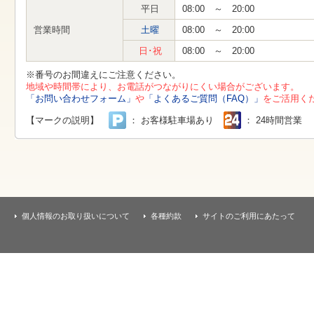
す
平日
08:00 ～ 20:00
本
文
営業時間
土曜
08:00 ～ 20:00
へ
移
日･祝
08:00 ～ 20:00
動
し
※番号のお間違えにご注意ください。
ま
地域や時間帯により、お電話がつながりにくい場合がございます。
す
「お問い合わせフォーム」
や
「よくあるご質問（FAQ）」
をご活用く
【マークの説明】
： お客様駐車場あり
： 24時間営業
個人情報のお取り扱いについて
各種約款
サイトのご利用にあたって