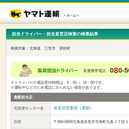
こ
ペ
こ
こ
の
ー
こ
こ
ペ
ジ
か
か
ー
内
ら
ら
ジ
移
ヘ
本
の
動
ッ
文
先
用
ダ
で
担当ドライバー・担当直営店検索の検索結果
頭
の
ー
す
で
リ
メ
す
ン
ニ
検索対象：
北海道
三笠市
若松町
ク
ュ
で
ー
す
で
ヘ
す
8
0
0-5
ッ
直通携帯電話
ダ
ー
※ドライバーの電話受付時間は、8：00 ～ 19：00です。
メ
※運転中などのため電話に出られない場合があります。
ニ
ュ
集配担当店
ー
へ
岩見沢営業所（美唄）
宅急便センター名
移
動
し
住所
〒068-0809
北海道岩見沢市南町九条２丁目５
ま