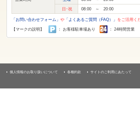
す
本
日･祝
08:00 ～ 20:00
文
へ
「お問い合わせフォーム」
や
「よくあるご質問（FAQ）」
をご活用く
移
動
【マークの説明】
： お客様駐車場あり
： 24時間営業
し
ま
す
個人情報のお取り扱いについて
各種約款
サイトのご利用にあたって