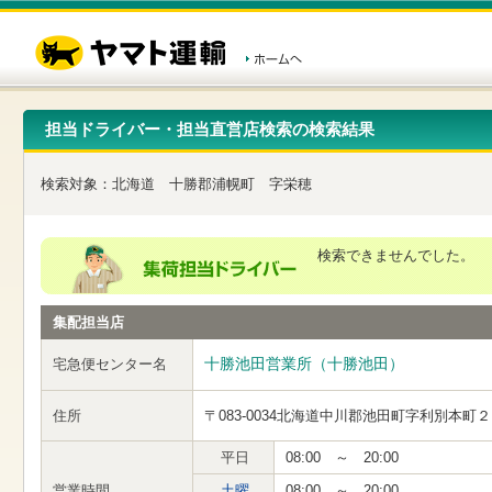
こ
ペ
こ
こ
の
ー
こ
こ
ペ
ジ
か
か
ー
内
ら
ら
ジ
移
ヘ
本
の
動
ッ
文
先
用
ダ
で
担当ドライバー・担当直営店検索の検索結果
頭
の
ー
す
で
リ
メ
す
ン
ニ
検索対象：
北海道
十勝郡浦幌町
字栄穂
ク
ュ
で
ー
す
で
ヘ
す
検索できませんでした。
ッ
ダ
ー
集配担当店
メ
ニ
ュ
十勝池田営業所（十勝池田）
宅急便センター名
ー
へ
住所
〒083-0034
北海道中川郡池田町字利別本町２
移
動
し
平日
08:00 ～ 20:00
ま
営業時間
土曜
08:00 ～ 20:00