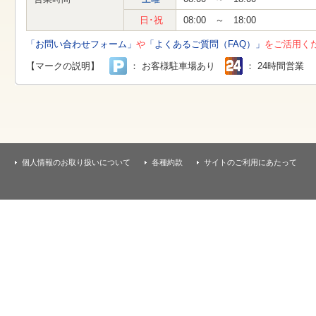
す
本
日･祝
08:00 ～ 18:00
文
へ
「お問い合わせフォーム」
や
「よくあるご質問（FAQ）」
をご活用く
移
動
【マークの説明】
： お客様駐車場あり
： 24時間営業
し
ま
す
個人情報のお取り扱いについて
各種約款
サイトのご利用にあたって