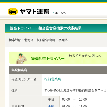
こ
ペ
こ
こ
の
ー
こ
こ
ペ
ジ
か
か
ー
内
ら
ら
ジ
移
ヘ
本
の
動
ッ
文
先
用
ダ
で
担当ドライバー・担当直営店検索の検索結果
頭
の
ー
す
で
リ
メ
す
ン
ニ
検索対象：
北海道
松前郡福島町
字館崎
ク
ュ
で
ー
す
で
ヘ
す
検索できませんでした。
ッ
ダ
ー
集配担当店
メ
ニ
ュ
松前営業所
宅急便センター名
ー
へ
住所
〒049-1501
北海道松前郡松前町建石５７－１
移
動
し
平日
08:00 ～ 18:00
ま
営業時間
土曜
08:00 ～ 18:00