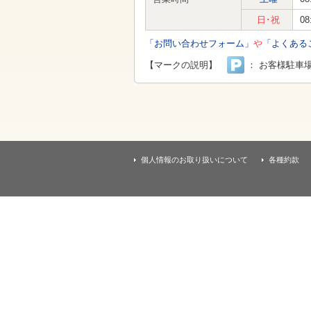
す
本
日･祝
08
文
へ
「お問い合わせフォーム」
や
「よくある
移
動
【マークの説明】
： お客様駐車
し
ま
す
個人情報のお取り扱いについて
各種約款