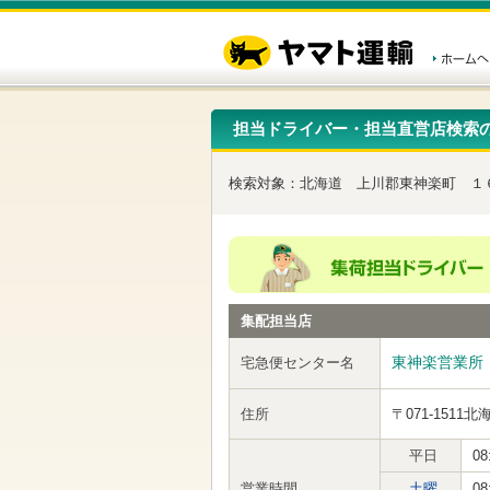
こ
ペ
こ
こ
の
ー
こ
こ
ペ
ジ
か
か
ー
内
ら
ら
ジ
移
ヘ
本
の
動
ッ
文
先
用
ダ
で
担当ドライバー・担当直営店検索
頭
の
ー
す
で
リ
メ
す
ン
ニ
検索対象：
北海道
上川郡東神楽町
１
ク
ュ
で
ー
す
で
ヘ
す
ッ
ダ
ー
集配担当店
メ
ニ
ュ
東神楽営業所
宅急便センター名
ー
へ
住所
〒071-1511
北
移
動
し
平日
08
ま
営業時間
土曜
08