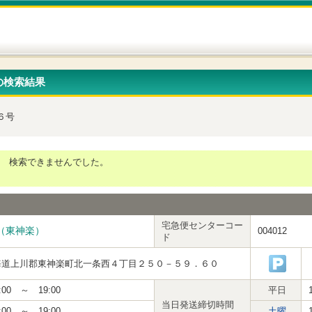
の検索結果
６号
検索できませんでした。
宅急便センターコー
（東神楽）
004012
ド
海道上川郡東神楽町北一条西４丁目２５０－５９．６０
:00 ～ 19:00
平日
当日発送締切時間
:00 ～ 19:00
土曜