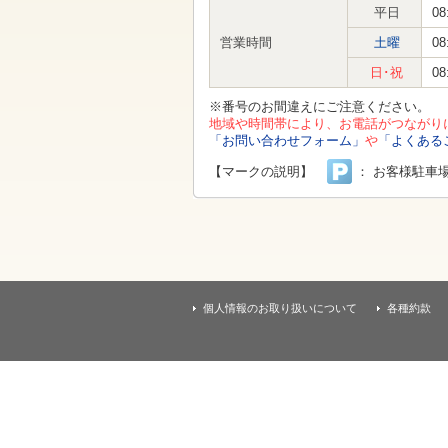
す
平日
08
本
文
営業時間
土曜
08
へ
移
日･祝
08
動
し
※番号のお間違えにご注意ください。
ま
地域や時間帯により、お電話がつながり
す
「お問い合わせフォーム」
や
「よくある
【マークの説明】
： お客様駐車
個人情報のお取り扱いについて
各種約款