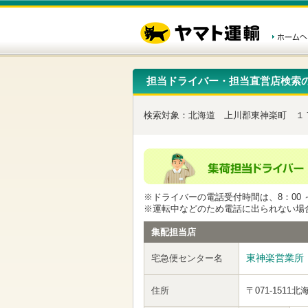
こ
ペ
こ
こ
の
ー
こ
こ
ペ
ジ
か
か
ー
内
ら
ら
ジ
移
ヘ
本
の
動
ッ
文
先
用
ダ
で
担当ドライバー・担当直営店検索
頭
の
ー
す
で
リ
メ
す
ン
ニ
検索対象：
北海道
上川郡東神楽町
１
ク
ュ
で
ー
す
で
ヘ
す
ッ
ダ
ー
※ドライバーの電話受付時間は、8：00 ～
メ
※運転中などのため電話に出られない場
ニ
ュ
集配担当店
ー
へ
東神楽営業所
宅急便センター名
移
動
し
住所
〒071-1511
北
ま