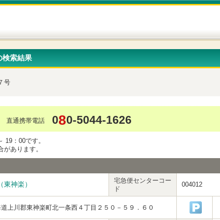
の検索結果
７号
8
0
0-5044-1626
直通携帯電話
 19：00です。
合があります。
宅急便センターコー
（東神楽）
004012
ド
海道上川郡東神楽町北一条西４丁目２５０－５９．６０