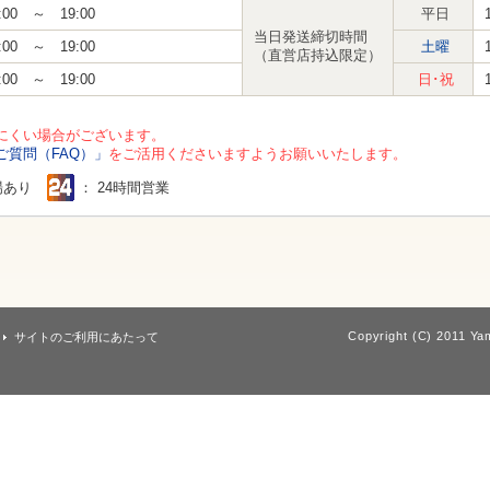
:00 ～ 19:00
平日
当日発送締切時間
:00 ～ 19:00
土曜
（直営店持込限定）
:00 ～ 19:00
日･祝
にくい場合がございます。
ご質問（FAQ）」
をご活用くださいますようお願いいたします。
場あり
： 24時間営業
Copyright (C) 2011 Yam
サイトのご利用にあたって