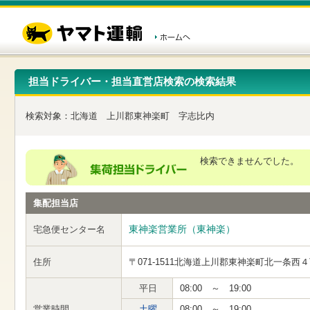
こ
ペ
こ
こ
の
ー
こ
こ
ペ
ジ
か
か
ー
内
ら
ら
ジ
移
ヘ
本
の
動
ッ
文
先
用
ダ
で
担当ドライバー・担当直営店検索の検索結果
頭
の
ー
す
で
リ
メ
す
ン
ニ
検索対象：
北海道
上川郡東神楽町
字志比内
ク
ュ
で
ー
す
で
ヘ
す
検索できませんでした。
ッ
ダ
ー
集配担当店
メ
ニ
ュ
東神楽営業所（東神楽）
宅急便センター名
ー
へ
住所
〒071-1511
北海道上川郡東神楽町北一条西４
移
動
し
平日
08:00 ～ 19:00
ま
営業時間
土曜
08:00 ～ 19:00