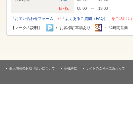
す
本
日･祝
08:00 ～ 19:00
文
へ
「お問い合わせフォーム」
や
「よくあるご質問（FAQ）」
をご活用く
移
動
【マークの説明】
： お客様駐車場あり
： 24時間営業
し
ま
す
個人情報のお取り扱いについて
各種約款
サイトのご利用にあたって