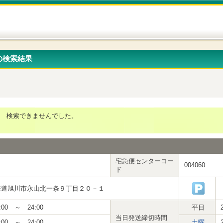
の検索結果
検索できませんでした。
宅急便センターコー
004060
ド
海道旭川市永山北一条９丁目２０－１
:00 ～ 24:00
平日
当日発送締切時間
:00 ～ 24:00
土曜