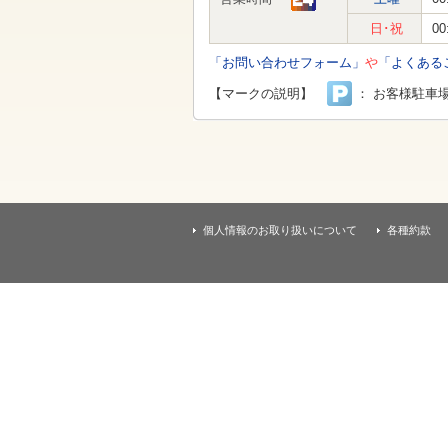
す
本
日･祝
00
文
へ
「お問い合わせフォーム」
や
「よくある
移
動
【マークの説明】
： お客様駐車
し
ま
す
個人情報のお取り扱いについて
各種約款