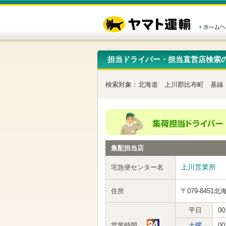
こ
ペ
こ
こ
の
ー
こ
こ
ペ
ジ
か
か
ー
内
ら
ら
ジ
移
ヘ
本
の
動
ッ
文
先
用
ダ
で
担当ドライバー・担当直営店検索
頭
の
ー
す
で
リ
メ
す
ン
ニ
検索対象：
北海道
上川郡比布町
基線
ク
ュ
で
ー
す
で
ヘ
す
ッ
ダ
ー
集配担当店
メ
ニ
ュ
上川営業所
宅急便センター名
ー
へ
住所
〒079-8451
北
移
動
し
平日
00
ま
営業時間
土曜
00