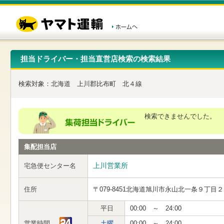
こ
ペ
こ
こ
の
ー
こ
こ
ペ
ジ
か
か
ー
内
ら
ら
ジ
移
ヘ
本
の
動
ッ
文
先
用
ダ
で
担当ドライバー・担当直営店検索の検索結果
頭
の
ー
す
で
リ
メ
す
ン
ニ
検索対象：
北海道
上川郡比布町
北４線
ク
ュ
で
ー
す
で
ヘ
す
検索できませんでした。
ッ
ダ
ー
集配担当店
メ
ニ
ュ
上川営業所
宅急便センター名
ー
へ
住所
〒079-8451
北海道旭川市永山北一条９丁目２
移
動
し
平日
00:00 ～ 24:00
ま
営業時間
土曜
00:00 ～ 24:00