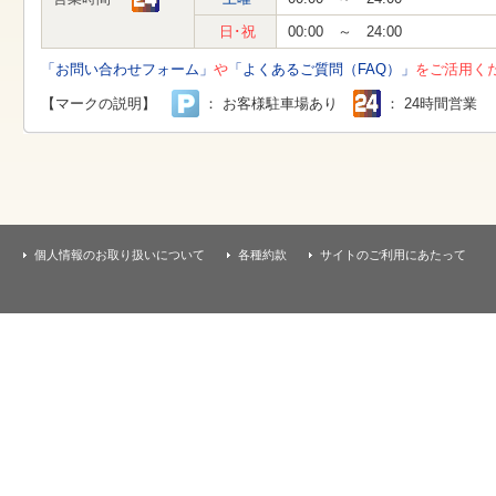
す
本
日･祝
00:00 ～ 24:00
文
へ
「お問い合わせフォーム」
や
「よくあるご質問（FAQ）」
をご活用く
移
動
【マークの説明】
： お客様駐車場あり
： 24時間営業
し
ま
す
個人情報のお取り扱いについて
各種約款
サイトのご利用にあたって