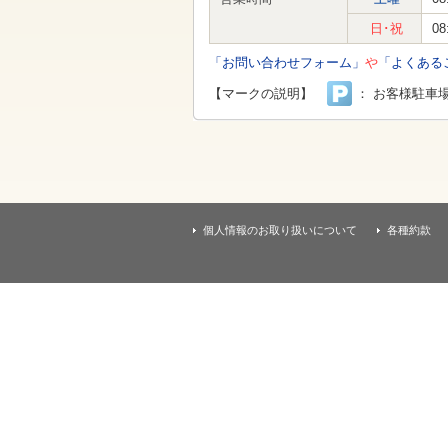
す
本
日･祝
08
文
へ
「お問い合わせフォーム」
や
「よくある
移
動
【マークの説明】
： お客様駐車
し
ま
す
個人情報のお取り扱いについて
各種約款