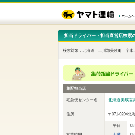
こ
ペ
こ
こ
の
ー
こ
こ
ペ
ジ
か
か
ー
内
ら
ら
ジ
移
ヘ
本
の
動
ッ
文
先
用
ダ
で
担当ドライバー・担当直営店検索
頭
の
ー
す
で
リ
メ
す
ン
ニ
検索対象：
北海道
上川郡美瑛町
字水
ク
ュ
で
ー
す
で
ヘ
す
ッ
ダ
ー
集配担当店
メ
ニ
ュ
北海道美瑛営
宅急便センター名
ー
へ
住所
〒071-0204
北
移
動
し
平日
08
ま
営業時間
土曜
08