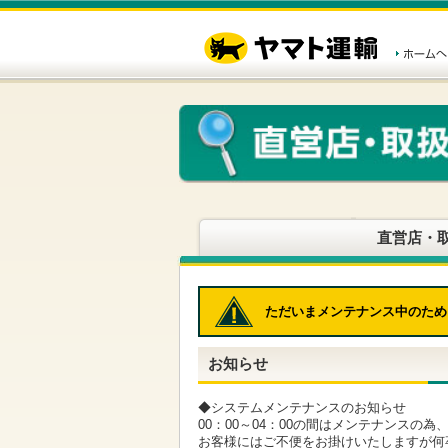
こ
ペ
こ
こ
の
ー
こ
こ
ペ
ジ
か
か
ー
内
ら
ら
ジ
移
ヘ
本
の
動
ッ
文
先
用
ダ
で
頭
の
ー
す
で
リ
メ
す
ン
ニ
ク
ュ
で
ー
す
で
ヘ
す
直営店・
ッ
ダ
ー
メ
ただいまメンテナンス中のため
ニ
ュ
ー
お知らせ
へ
移
動
◆システムメンテナンスのお知らせ
し
00：00～04：00の間はメンテナンスの
ま
お客様にはご不便をお掛けいたしますが何