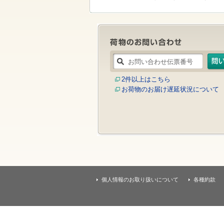
す
本
文
へ
移
動
し
ま
す
2件以上はこちら
お荷物のお届け遅延状況について
個人情報のお取り扱いについて
各種約款