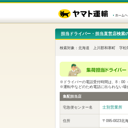
こ
ペ
こ
こ
の
ー
こ
こ
ペ
ジ
か
か
ー
内
ら
ら
ジ
移
ヘ
本
の
動
ッ
文
先
用
ダ
で
担当ドライバー・担当直営店検索
頭
の
ー
す
で
リ
メ
す
ン
ニ
検索対象：
北海道
上川郡和寒町
字松
ク
ュ
で
ー
す
で
ヘ
す
ッ
ダ
ー
※ドライバーの電話受付時間は、8：00 ～
メ
※運転中などのため電話に出られない場
ニ
ュ
集配担当店
ー
へ
士別営業所
宅急便センター名
移
動
し
住所
〒095-0023
北
ま