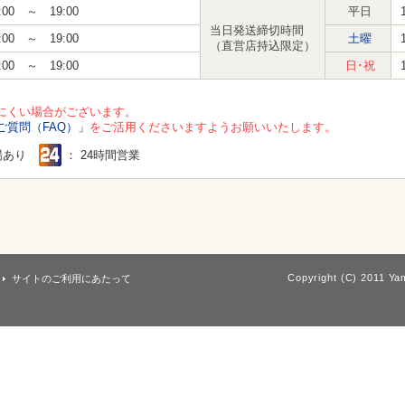
:00 ～ 19:00
平日
当日発送締切時間
:00 ～ 19:00
土曜
（直営店持込限定）
:00 ～ 19:00
日･祝
にくい場合がございます。
ご質問（FAQ）」
をご活用くださいますようお願いいたします。
場あり
： 24時間営業
Copyright (C) 2011 Yam
サイトのご利用にあたって