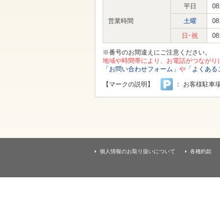
す
平日
08
本
文
営業時間
土曜
08
へ
移
日･祝
08
動
し
※番号のお間違えにご注意ください。
ま
地域や時間帯により、お電話がつながり
す
「お問い合わせフォーム」
や
「よくある
【マークの説明】
： お客様駐車
個人情報のお取り扱いについて
各種約款