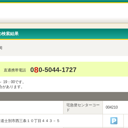
の検索結果
岡
8
0
0-5044-1727
直通携帯電話
 19：00です。
合があります。
宅急便センターコー
004210
ド
海道士別市西三条１０丁目４４３－５