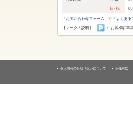
す
本
日･祝
08
文
へ
「お問い合わせフォーム」
や
「よくある
移
動
【マークの説明】
： お客様駐車
し
ま
す
個人情報のお取り扱いについて
各種約款