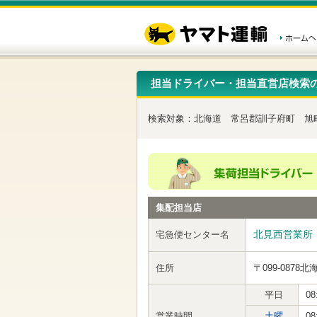
こ
ペ
こ
こ
の
ー
こ
こ
ペ
ジ
か
か
ー
内
ら
ら
ジ
移
ヘ
本
の
動
ッ
文
先
用
ダ
で
担当ドライバー・担当直営店検索
頭
の
ー
す
で
リ
メ
す
ン
ニ
検索対象：
北海道
常呂郡訓子府町
旭
ク
ュ
で
ー
す
で
ヘ
す
ッ
ダ
ー
集配担当店
メ
ニ
ュ
北見西営業所
宅急便センター名
ー
へ
住所
〒099-0878
北
移
動
し
平日
08
ま
営業時間
土曜
08