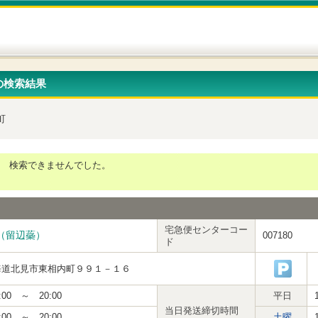
の検索結果
町
検索できませんでした。
宅急便センターコー
（留辺蘂）
007180
ド
海道北見市東相内町９９１－１６
:00 ～ 20:00
平日
当日発送締切時間
:00 ～ 20:00
土曜