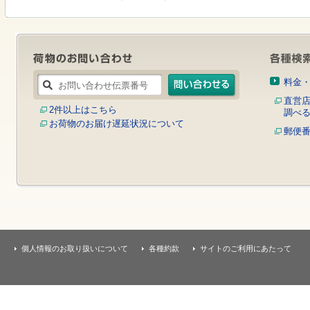
す
本
文
へ
移
動
し
料金
ま
す
直営
2件以上はこちら
調べ
お荷物のお届け遅延状況について
郵便
個人情報のお取り扱いについて
各種約款
サイトのご利用にあたって