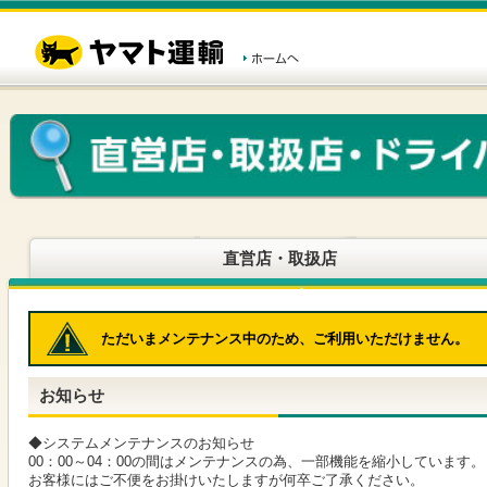
こ
ペ
こ
こ
の
ー
こ
こ
ペ
ジ
か
か
ー
内
ら
ら
ジ
移
ヘ
本
の
動
ッ
文
先
用
ダ
で
頭
の
ー
す
で
リ
メ
す
ン
ニ
ク
ュ
で
ー
す
で
ヘ
す
直営店・取扱店
ッ
ダ
ー
メ
ただいまメンテナンス中のため、ご利用いただけません。
ニ
ュ
ー
お知らせ
へ
移
動
◆システムメンテナンスのお知らせ
し
00：00～04：00の間はメンテナンスの為、一部機能を縮小しています。
ま
お客様にはご不便をお掛けいたしますが何卒ご了承ください。