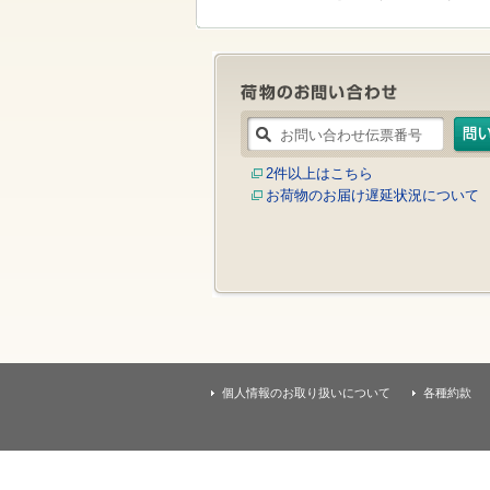
す
本
文
へ
移
動
し
ま
す
2件以上はこちら
お荷物のお届け遅延状況について
個人情報のお取り扱いについて
各種約款