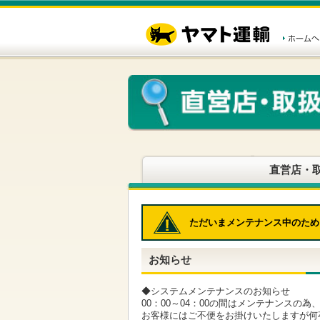
こ
ペ
こ
こ
の
ー
こ
こ
ペ
ジ
か
か
ー
内
ら
ら
ジ
移
ヘ
本
の
動
ッ
文
先
用
ダ
で
頭
の
ー
す
で
リ
メ
す
ン
ニ
ク
ュ
で
ー
す
で
ヘ
す
直営店・
ッ
ダ
ー
メ
ただいまメンテナンス中のため
ニ
ュ
ー
お知らせ
へ
移
動
◆システムメンテナンスのお知らせ
し
00：00～04：00の間はメンテナンスの
ま
お客様にはご不便をお掛けいたしますが何