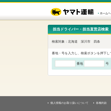
こ
ペ
こ
こ
の
ー
こ
こ
ペ
ジ
か
か
ー
内
ら
ら
ジ
移
ヘ
本
の
動
ッ
文
先
用
ダ
で
担当ドライバー・担当直営店検索
頭
の
ー
す
で
リ
メ
す
ン
ニ
検索対象：
北海道
深川市
四条
ク
ュ
で
ー
す
で
番地・号を入力し、検索ボタンを押下し
ヘ
す
ッ
番地
号
ダ
ー
メ
ニ
ュ
ー
へ
移
動
し
個人情報のお取り扱いについて
各種約款
ま