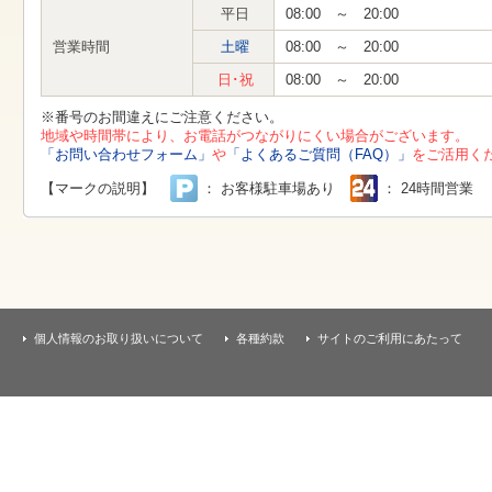
す
平日
08:00 ～ 20:00
本
文
営業時間
土曜
08:00 ～ 20:00
へ
移
日･祝
08:00 ～ 20:00
動
し
※番号のお間違えにご注意ください。
ま
地域や時間帯により、お電話がつながりにくい場合がございます。
す
「お問い合わせフォーム」
や
「よくあるご質問（FAQ）」
をご活用く
【マークの説明】
： お客様駐車場あり
： 24時間営業
個人情報のお取り扱いについて
各種約款
サイトのご利用にあたって