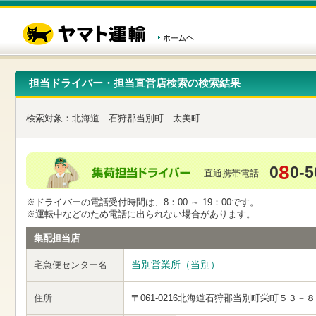
こ
ペ
こ
こ
の
ー
こ
こ
ペ
ジ
か
か
ー
内
ら
ら
ジ
移
ヘ
本
の
動
ッ
文
先
用
ダ
で
担当ドライバー・担当直営店検索の検索結果
頭
の
ー
す
で
リ
メ
す
ン
ニ
検索対象：
北海道
石狩郡当別町
太美町
ク
ュ
で
ー
す
で
ヘ
す
8
0
0-5
ッ
直通携帯電話
ダ
ー
※ドライバーの電話受付時間は、8：00 ～ 19：00です。
メ
※運転中などのため電話に出られない場合があります。
ニ
ュ
集配担当店
ー
へ
当別営業所（当別）
宅急便センター名
移
動
し
住所
〒061-0216
北海道石狩郡当別町栄町５３－８
ま